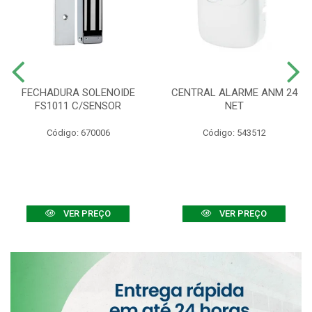
FECHADURA SOLENOIDE
CENTRAL ALARME ANM 24
FS1011 C/SENSOR
NET
Código: 670006
Código: 543512
VER PREÇO
VER PREÇO