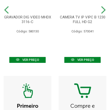
GRAVADOR DIG VIDEO MHDX
CAMERA TV IP VIPC B 1230
3116-C
FULL HD G2
Código: 580130
Código: 570041
VER PREÇO
VER PREÇO