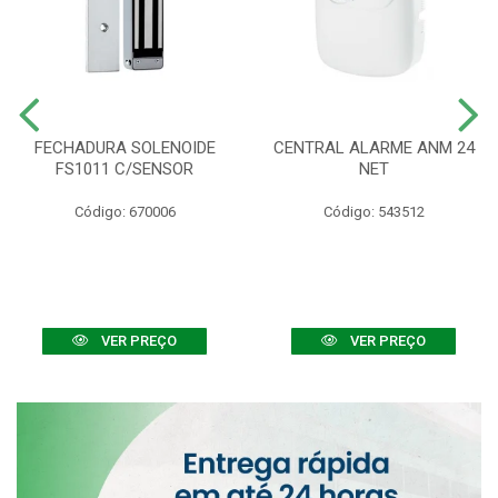
FECHADURA SOLENOIDE
CENTRAL ALARME ANM 24
FS1011 C/SENSOR
NET
Código: 670006
Código: 543512
VER PREÇO
VER PREÇO