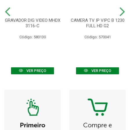
GRAVADOR DIG VIDEO MHDX
CAMERA TV IP VIPC B 1230
3116-C
FULL HD G2
Código: 580130
Código: 570041
VER PREÇO
VER PREÇO