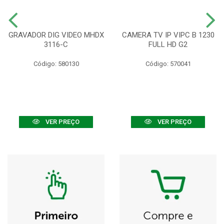
GRAVADOR DIG VIDEO MHDX
CAMERA TV IP VIPC B 1230
3116-C
FULL HD G2
Código: 580130
Código: 570041
VER PREÇO
VER PREÇO