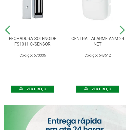
FECHADURA SOLENOIDE
CENTRAL ALARME ANM 24
FS1011 C/SENSOR
NET
Código: 670006
Código: 543512
VER PREÇO
VER PREÇO