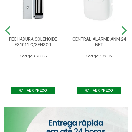
FECHADURA SOLENOIDE
CENTRAL ALARME ANM 24
FS1011 C/SENSOR
NET
Código: 670006
Código: 543512
VER PREÇO
VER PREÇO