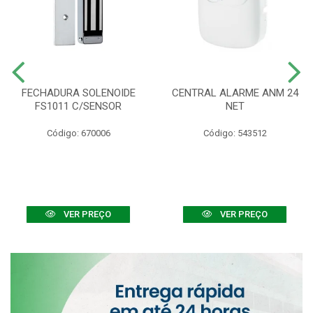
FECHADURA SOLENOIDE
CENTRAL ALARME ANM 24
FS1011 C/SENSOR
NET
Código: 670006
Código: 543512
VER PREÇO
VER PREÇO