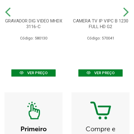
GRAVADOR DIG VIDEO MHDX
CAMERA TV IP VIPC B 1230
3116-C
FULL HD G2
Código: 580130
Código: 570041
VER PREÇO
VER PREÇO