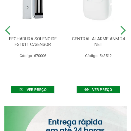
FECHADURA SOLENOIDE
CENTRAL ALARME ANM 24
FS1011 C/SENSOR
NET
Código: 670006
Código: 543512
VER PREÇO
VER PREÇO