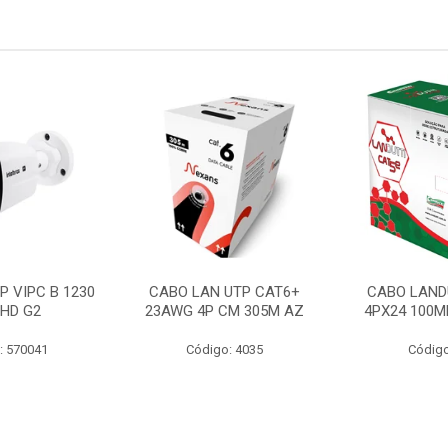
P VIPC B 1230
CABO LAN UTP CAT6+
CABO LAND
 HD G2
23AWG 4P CM 305M AZ
4PX24 100M
: 570041
Código: 4035
Código