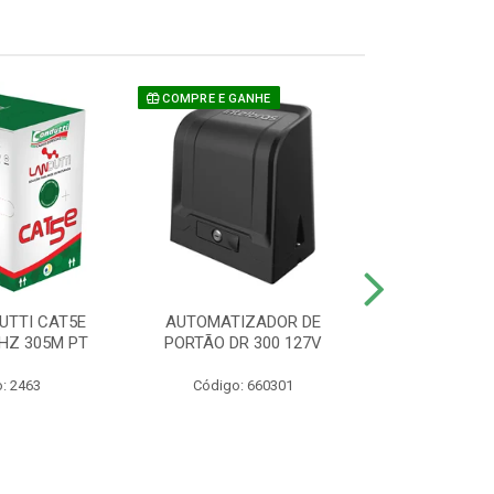
COMPRE E GANHE
UTTI CAT5E
AUTOMATIZADOR DE
CAMERA P/ S
HZ 305M PT
PORTÃO DR 300 127V
1220 BU
: 2463
Código: 660301
Código: