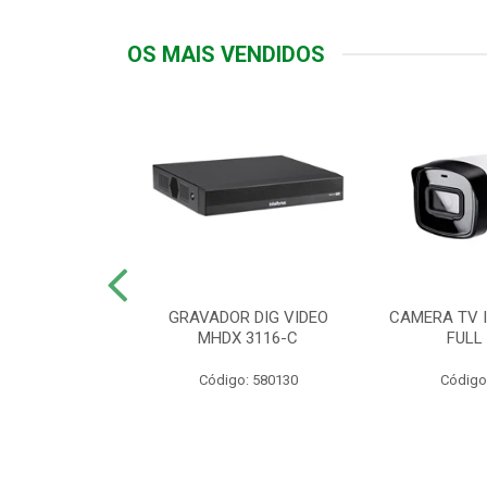
OS MAIS VENDIDOS
TTIV 600VA-
GRAVADOR DIG VIDEO
CAMERA TV I
20V
MHDX 3116-C
FULL
: 822200
Código: 580130
Código