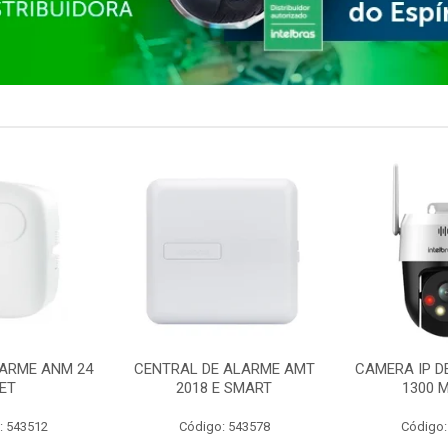
ARME ANM 24
CENTRAL DE ALARME AMT
CAMERA IP D
ET
2018 E SMART
1300 M
: 543512
Código: 543578
Código: