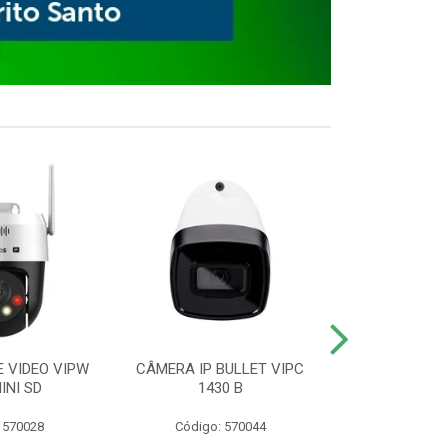
E VIDEO VIPW
CÂMERA IP BULLET VIPC
GRAVADOR 
INI SD
1430 B
MHDX 3
 570028
Código: 570044
Código: