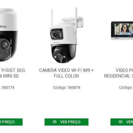
P/SIST. SEG
CAMERA VIDEO WI-FI IM9 +
VIDEO P
6 MINI SD
FULL COLOR
RESIDENCIAL 
: 560174
Código: 560074
Código:
R PREÇO
VER PREÇO
VER