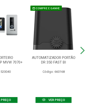
COMPRE E GANHE
ORTEIRO
AUTOMATIZADOR PORTÃO
SENSOR ATIVO
IP MVW 7070+
DR 350 FAST BI
 520040
Código: 660168
Código:
 PREÇO
VER PREÇO
VER