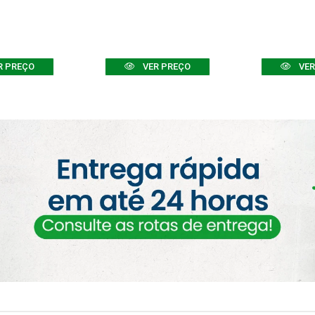
R PREÇO
VER PREÇO
VER