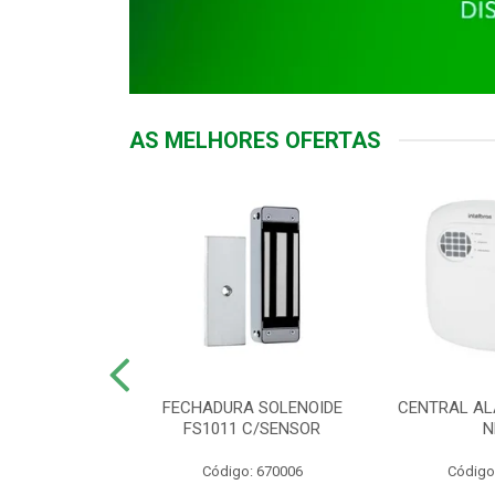
AS MELHORES OFERTAS
DOR ACESSO
FECHADURA SOLENOIDE
CENTRAL AL
 5531 MF EX
FS1011 C/SENSOR
N
: 900018
Código: 670006
Código