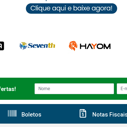
ertas!
Boletos
Notas Fiscai