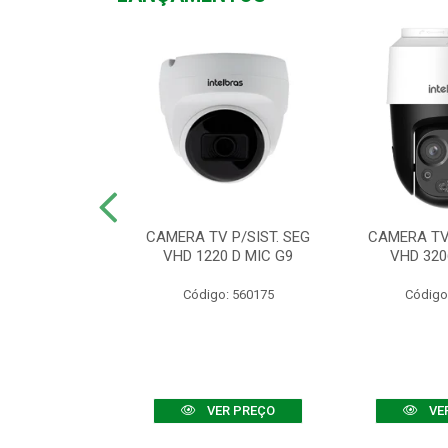
TV VHD 3520 D
CAMERA TV P/SIST. SEG
CAMERA TV 
 COLOR+
VHD 1220 D MIC G9
VHD 320
: 560108
Código: 560175
Código
R PREÇO
VER PREÇO
VE