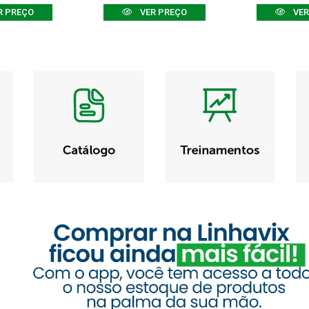
R PREÇO
VER PREÇO
VER