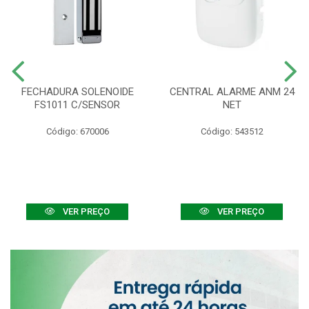
FECHADURA SOLENOIDE
CENTRAL ALARME ANM 24
FS1011 C/SENSOR
NET
Código: 670006
Código: 543512
VER PREÇO
VER PREÇO