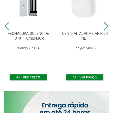
FECHADURA SOLENOIDE
CENTRAL ALARME ANM 24
FS1011 C/SENSOR
NET
Código: 670006
Código: 543512
VER PREÇO
VER PREÇO