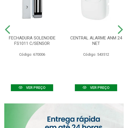
FECHADURA SOLENOIDE
CENTRAL ALARME ANM 24
FS1011 C/SENSOR
NET
Código: 670006
Código: 543512
VER PREÇO
VER PREÇO