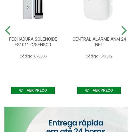
FECHADURA SOLENOIDE
CENTRAL ALARME ANM 24
FS1011 C/SENSOR
NET
Código: 670006
Código: 543512
VER PREÇO
VER PREÇO