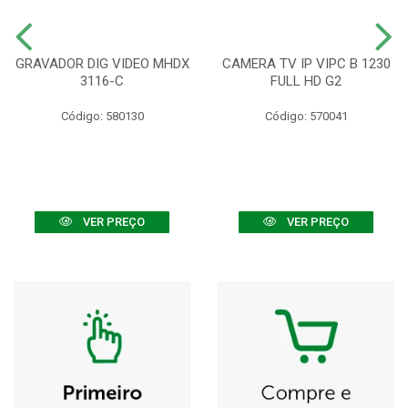
GRAVADOR DIG VIDEO MHDX
CAMERA TV IP VIPC B 1230
3116-C
FULL HD G2
Código: 580130
Código: 570041
VER PREÇO
VER PREÇO