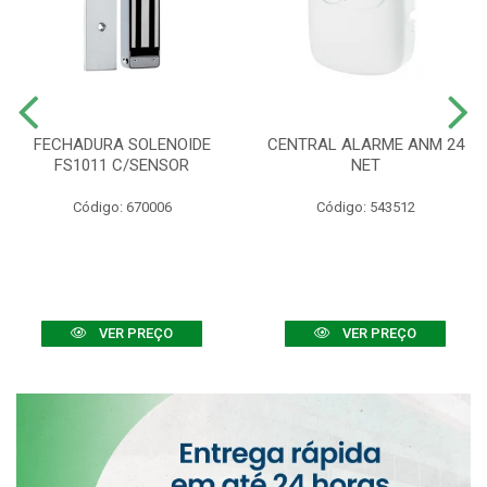
FECHADURA SOLENOIDE
CENTRAL ALARME ANM 24
FS1011 C/SENSOR
NET
Código: 670006
Código: 543512
VER PREÇO
VER PREÇO