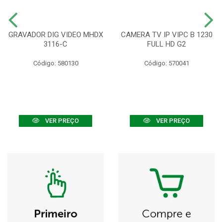
GRAVADOR DIG VIDEO MHDX
CAMERA TV IP VIPC B 1230
3116-C
FULL HD G2
Código: 580130
Código: 570041
VER PREÇO
VER PREÇO