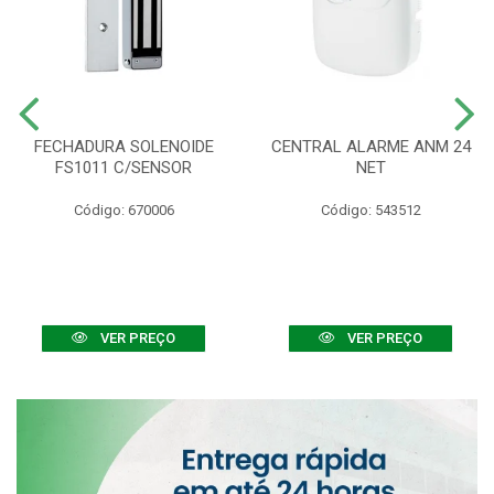
FECHADURA SOLENOIDE
CENTRAL ALARME ANM 24
FS1011 C/SENSOR
NET
Código: 670006
Código: 543512
VER PREÇO
VER PREÇO