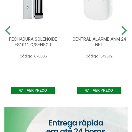
FECHADURA SOLENOIDE
CENTRAL ALARME ANM 24
FS1011 C/SENSOR
NET
Código: 670006
Código: 543512
VER PREÇO
VER PREÇO