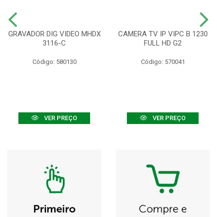
GRAVADOR DIG VIDEO MHDX
CAMERA TV IP VIPC B 1230
3116-C
FULL HD G2
Código: 580130
Código: 570041
VER PREÇO
VER PREÇO