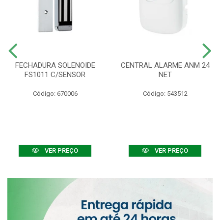
FECHADURA SOLENOIDE
CENTRAL ALARME ANM 24
FS1011 C/SENSOR
NET
Código: 670006
Código: 543512
VER PREÇO
VER PREÇO