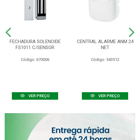
FECHADURA SOLENOIDE
CENTRAL ALARME ANM 24
FS1011 C/SENSOR
NET
Código: 670006
Código: 543512
VER PREÇO
VER PREÇO