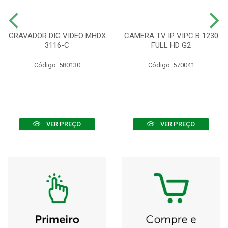
GRAVADOR DIG VIDEO MHDX
CAMERA TV IP VIPC B 1230
3116-C
FULL HD G2
Código: 580130
Código: 570041
VER PREÇO
VER PREÇO