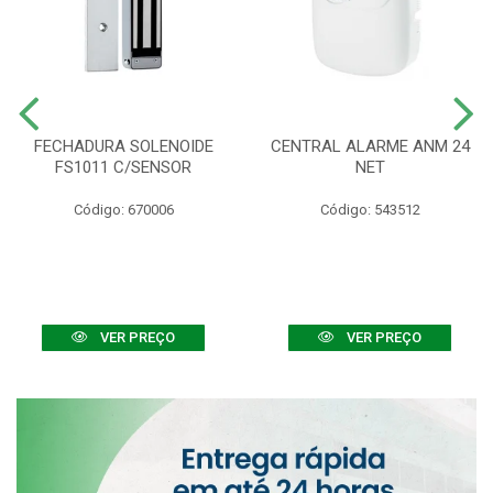
FECHADURA SOLENOIDE
CENTRAL ALARME ANM 24
FS1011 C/SENSOR
NET
Código: 670006
Código: 543512
VER PREÇO
VER PREÇO