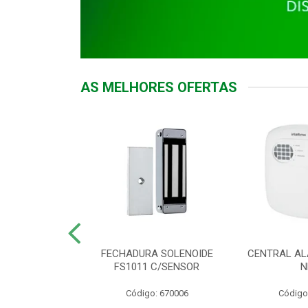
AS MELHORES OFERTAS
DOR ACESSO
FECHADURA SOLENOIDE
CENTRAL AL
 5531 MF EX
FS1011 C/SENSOR
N
: 900018
Código: 670006
Código