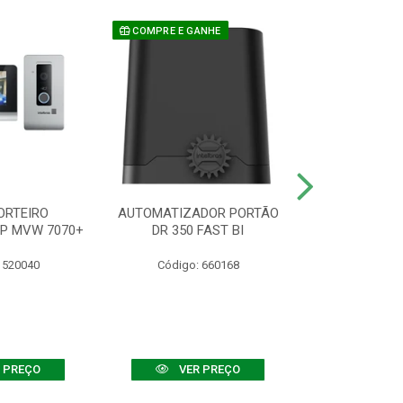
COMPRE E GANHE
ORTEIRO
AUTOMATIZADOR PORTÃO
SENSOR ATIVO
IP MVW 7070+
DR 350 FAST BI
 520040
Código: 660168
Código:
 PREÇO
VER PREÇO
VER