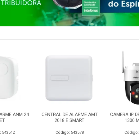
ARME ANM 24
CENTRAL DE ALARME AMT
CAMERA IP D
ET
2018 E SMART
1300 M
: 543512
Código: 543578
Código: