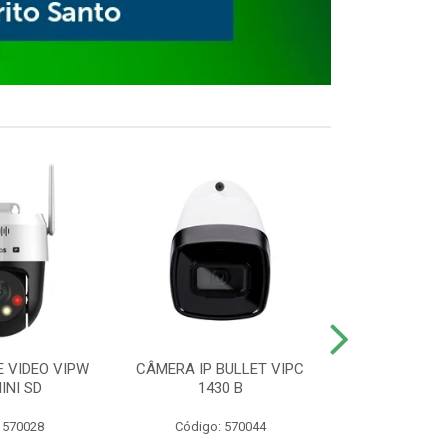
E VIDEO VIPW
CÂMERA IP BULLET VIPC
GRAVADOR 
INI SD
1430 B
MHDX 3
 570028
Código: 570044
Código: