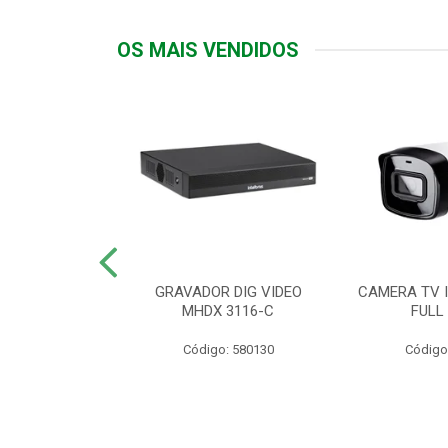
OS MAIS VENDIDOS
TTIV 600VA-
GRAVADOR DIG VIDEO
CAMERA TV I
20V
MHDX 3116-C
FULL
: 822200
Código: 580130
Código