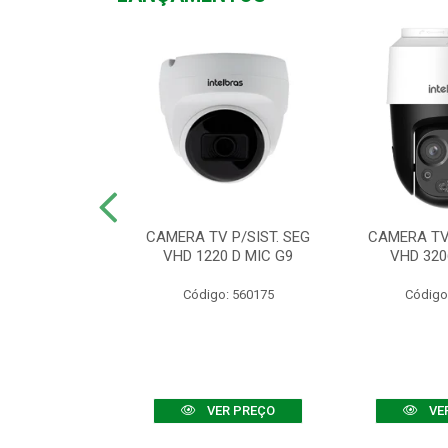
TV VHD 3520 D
CAMERA TV P/SIST. SEG
CAMERA TV 
 COLOR+
VHD 1220 D MIC G9
VHD 320
: 560108
Código: 560175
Código
R PREÇO
VER PREÇO
VE