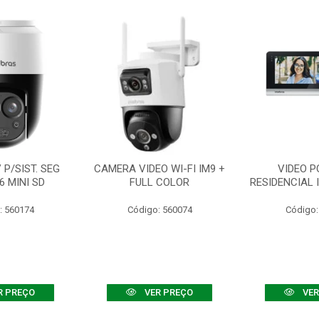
P/SIST. SEG
CAMERA VIDEO WI-FI IM9 +
VIDEO P
6 MINI SD
FULL COLOR
RESIDENCIAL 
: 560174
Código: 560074
Código:
R PREÇO
VER PREÇO
VER