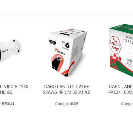
P VIPC B 1230
CABO LAN UTP CAT6+
CABO LAND
 HD G2
23AWG 4P CM 305M AZ
4PX24 100M
: 570041
Código: 4035
Código