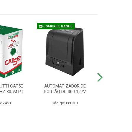
COMPRE E GANHE
UTTI CAT5E
AUTOMATIZADOR DE
CAMERA P/ S
HZ 305M PT
PORTÃO DR 300 127V
1220 BU
: 2463
Código: 660301
Código: