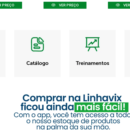
R PREÇO
VER PREÇO
VER