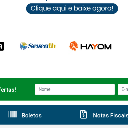
ertas!
Boletos
Notas Fiscai