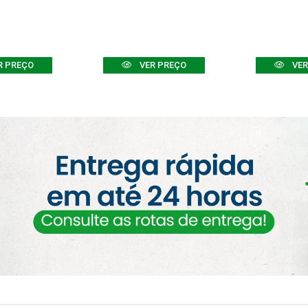
R PREÇO
VER PREÇO
VER