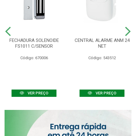
FECHADURA SOLENOIDE
CENTRAL ALARME ANM 24
FS1011 C/SENSOR
NET
Código: 670006
Código: 543512
VER PREÇO
VER PREÇO