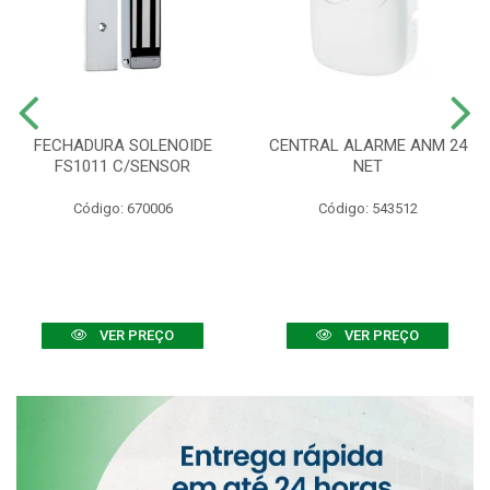
FECHADURA SOLENOIDE
CENTRAL ALARME ANM 24
FS1011 C/SENSOR
NET
Código: 670006
Código: 543512
VER PREÇO
VER PREÇO