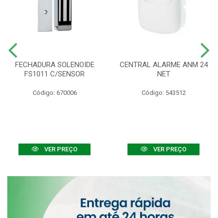
FECHADURA SOLENOIDE
CENTRAL ALARME ANM 24
FS1011 C/SENSOR
NET
Código: 670006
Código: 543512
VER PREÇO
VER PREÇO