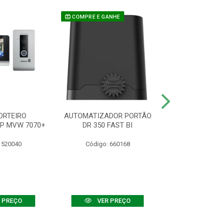
COMPRE E GANHE
ORTEIRO
AUTOMATIZADOR PORTÃO
SENSOR ATIVO
IP MVW 7070+
DR 350 FAST BI
 520040
Código: 660168
Código:
 PREÇO
VER PREÇO
VER