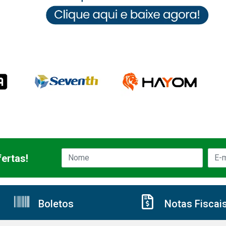
ertas!
Boletos
Notas Fiscai