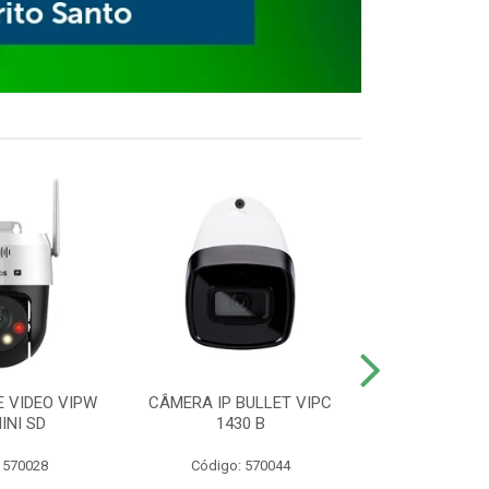
E VIDEO VIPW
CÂMERA IP BULLET VIPC
GRAVADOR 
INI SD
1430 B
MHDX 3
 570028
Código: 570044
Código: