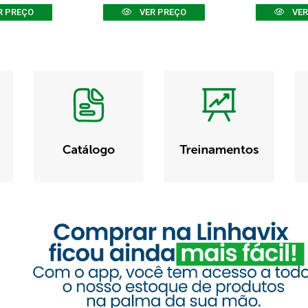
R PREÇO
VER PREÇO
VER