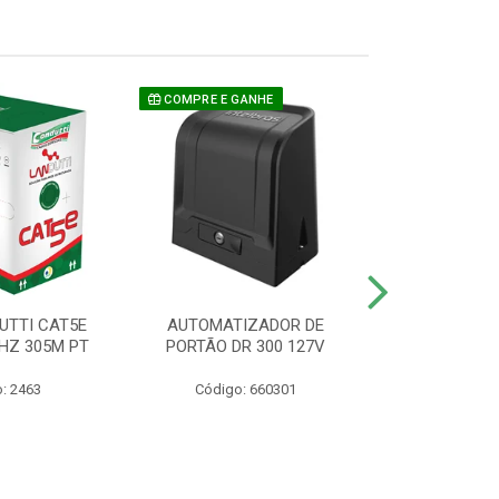
COMPRE E GANHE
UTTI CAT5E
AUTOMATIZADOR DE
CAMERA P/ S
HZ 305M PT
PORTÃO DR 300 127V
1220 BU
: 2463
Código: 660301
Código: