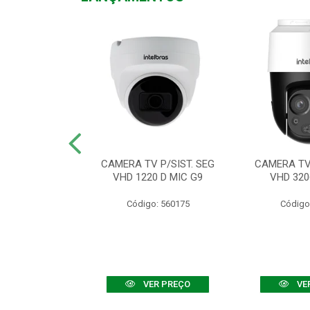
TV VHD 3520 D
CAMERA TV P/SIST. SEG
CAMERA TV 
 COLOR+
VHD 1220 D MIC G9
VHD 320
: 560108
Código: 560175
Código
R PREÇO
VER PREÇO
VE