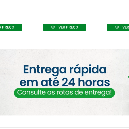
R PREÇO
VER PREÇO
VER