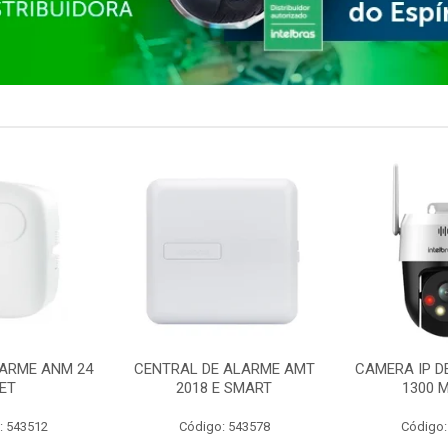
ARME ANM 24
CENTRAL DE ALARME AMT
CAMERA IP D
ET
2018 E SMART
1300 M
: 543512
Código: 543578
Código: