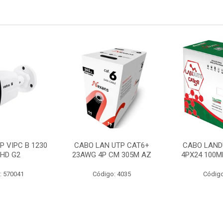
P VIPC B 1230
CABO LAN UTP CAT6+
CABO LAND
 HD G2
23AWG 4P CM 305M AZ
4PX24 100M
: 570041
Código: 4035
Código