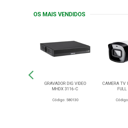
OS MAIS VENDIDOS
TTIV 600VA-
GRAVADOR DIG VIDEO
CAMERA TV I
20V
MHDX 3116-C
FULL
: 822200
Código: 580130
Código