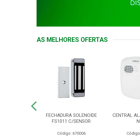
AS MELHORES OFERTAS
DOR ACESSO
FECHADURA SOLENOIDE
CENTRAL AL
 5531 MF EX
FS1011 C/SENSOR
N
: 900018
Código: 670006
Código