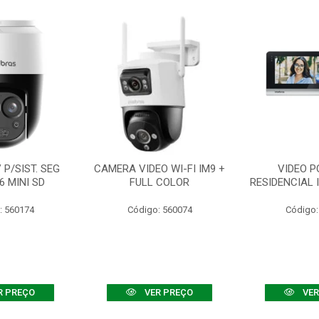
P/SIST. SEG
CAMERA VIDEO WI-FI IM9 +
VIDEO P
6 MINI SD
FULL COLOR
RESIDENCIAL 
: 560174
Código: 560074
Código:
R PREÇO
VER PREÇO
VER