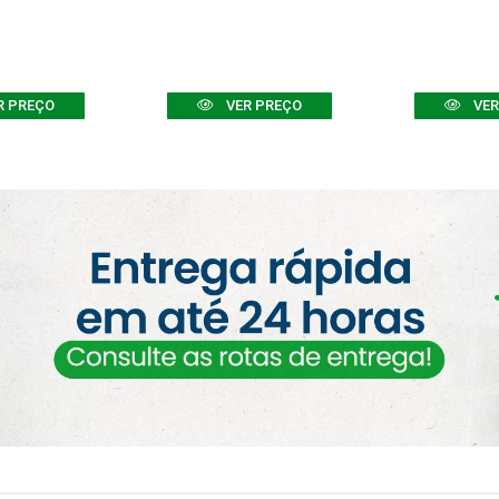
R PREÇO
VER PREÇO
VER