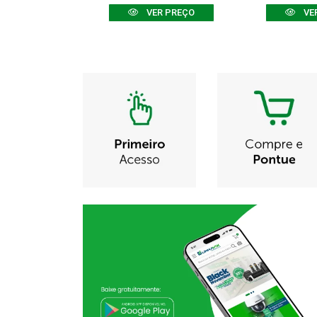
R PREÇO
VER PREÇO
VE