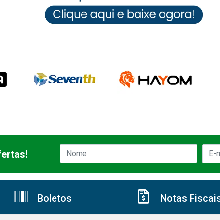
ertas!
Boletos
Notas Fiscai