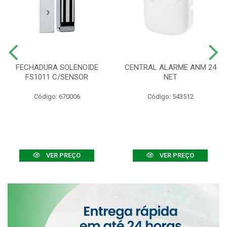
FECHADURA SOLENOIDE
CENTRAL ALARME ANM 24
FS1011 C/SENSOR
NET
Código: 670006
Código: 543512
VER PREÇO
VER PREÇO