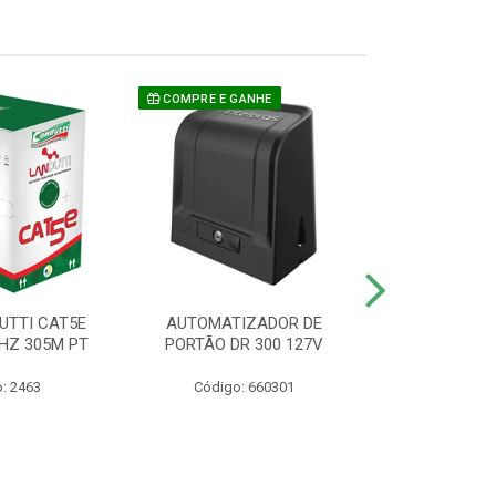
COMPRE E GANHE
UTTI CAT5E
AUTOMATIZADOR DE
CAMERA P/ S
HZ 305M PT
PORTÃO DR 300 127V
1220 BU
: 2463
Código: 660301
Código: