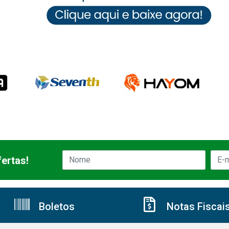
ertas!
Boletos
Notas Fiscai