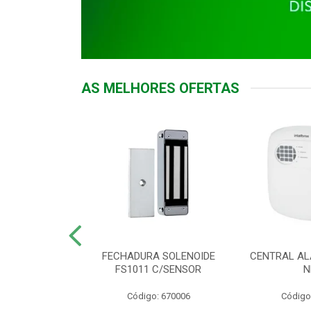
AS MELHORES OFERTAS
DOR ACESSO
FECHADURA SOLENOIDE
CENTRAL AL
 5531 MF EX
FS1011 C/SENSOR
N
: 900018
Código: 670006
Código