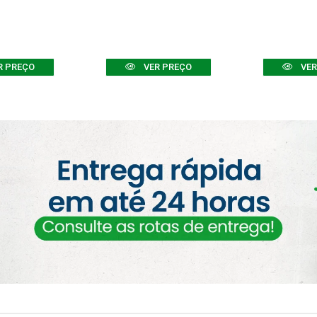
R PREÇO
VER PREÇO
VER