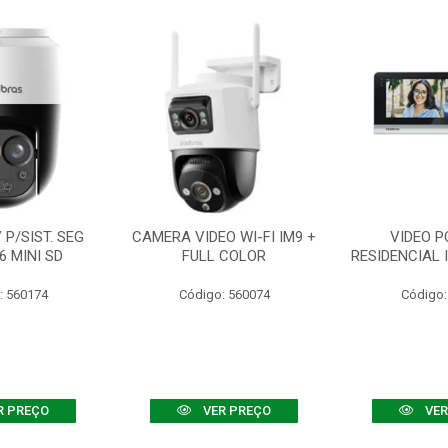
P/SIST. SEG
CAMERA VIDEO WI-FI IM9 +
VIDEO P
6 MINI SD
FULL COLOR
RESIDENCIAL 
: 560174
Código: 560074
Código:
R PREÇO
VER PREÇO
VER