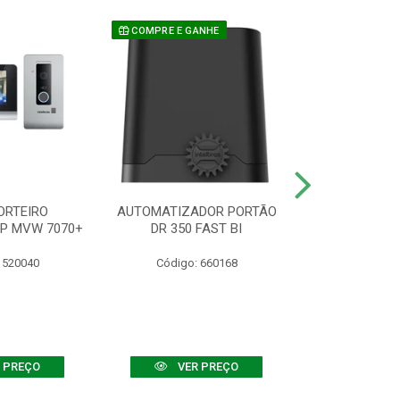
COMPRE E GANHE
ORTEIRO
AUTOMATIZADOR PORTÃO
SENSOR ATIVO
IP MVW 7070+
DR 350 FAST BI
 520040
Código: 660168
Código:
 PREÇO
VER PREÇO
VER