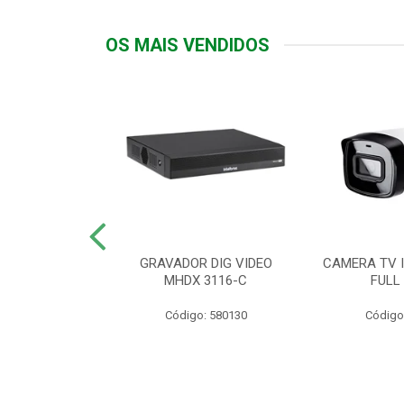
OS MAIS VENDIDOS
TTIV 600VA-
GRAVADOR DIG VIDEO
CAMERA TV I
20V
MHDX 3116-C
FULL
: 822200
Código: 580130
Código