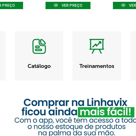
R PREÇO
VER PREÇO
VER