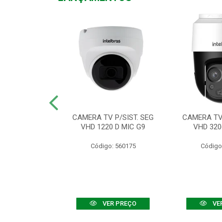
TV VHD 3520 D
CAMERA TV P/SIST. SEG
CAMERA TV 
 COLOR+
VHD 1220 D MIC G9
VHD 320
: 560108
Código: 560175
Código
R PREÇO
VER PREÇO
VE