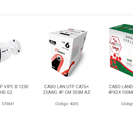
P VIPC B 1230
CABO LAN UTP CAT6+
CABO LAND
 HD G2
23AWG 4P CM 305M AZ
4PX24 100M
: 570041
Código: 4035
Código