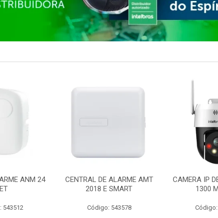
ARME ANM 24
CENTRAL DE ALARME AMT
CAMERA IP D
ET
2018 E SMART
1300 M
: 543512
Código: 543578
Código: