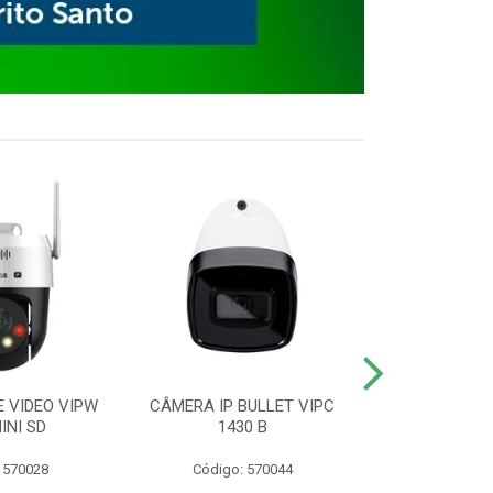
E VIDEO VIPW
CÂMERA IP BULLET VIPC
GRAVADOR 
INI SD
1430 B
MHDX 3
 570028
Código: 570044
Código: