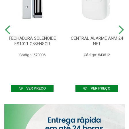
FECHADURA SOLENOIDE
CENTRAL ALARME ANM 24
FS1011 C/SENSOR
NET
Código: 670006
Código: 543512
VER PREÇO
VER PREÇO