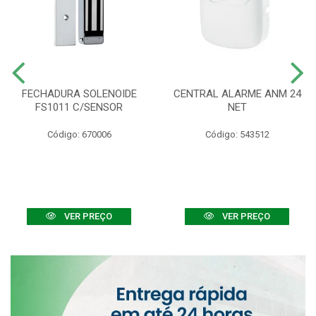
FECHADURA SOLENOIDE
CENTRAL ALARME ANM 24
FS1011 C/SENSOR
NET
Código: 670006
Código: 543512
VER PREÇO
VER PREÇO