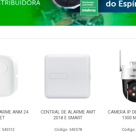
ARME ANM 24
CENTRAL DE ALARME AMT
CAMERA IP D
ET
2018 E SMART
1300 M
: 543512
Código: 543578
Código: