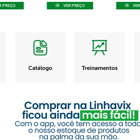
R PREÇO
VER PREÇO
VER