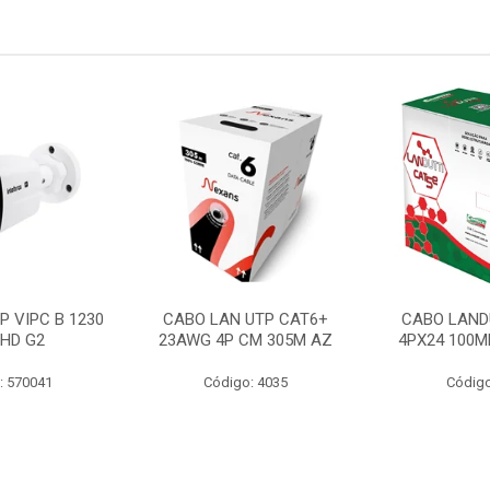
P VIPC B 1230
CABO LAN UTP CAT6+
CABO LAND
 HD G2
23AWG 4P CM 305M AZ
4PX24 100M
: 570041
Código: 4035
Código