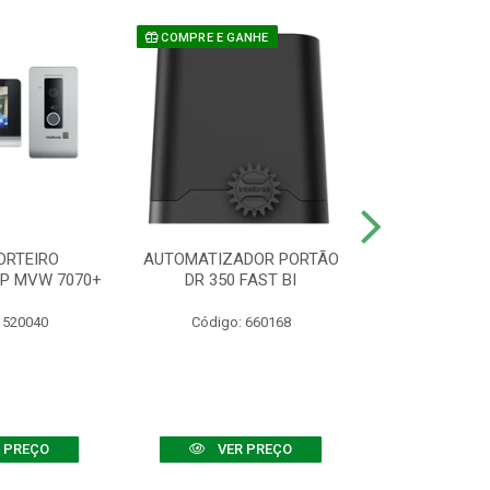
COMPRE E GANHE
ORTEIRO
AUTOMATIZADOR PORTÃO
SENSOR ATIVO
IP MVW 7070+
DR 350 FAST BI
 520040
Código: 660168
Código:
 PREÇO
VER PREÇO
VER