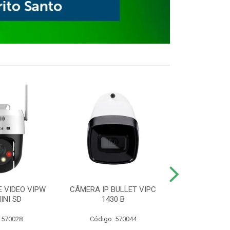
E VIDEO VIPW
CÂMERA IP BULLET VIPC
GRAVADOR 
INI SD
1430 B
MHDX 3
 570028
Código: 570044
Código: