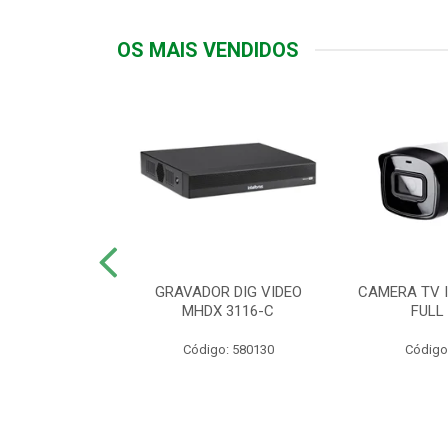
OS MAIS VENDIDOS
TTIV 600VA-
GRAVADOR DIG VIDEO
CAMERA TV I
20V
MHDX 3116-C
FULL
: 822200
Código: 580130
Código