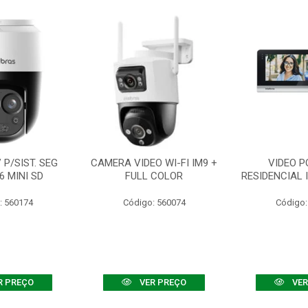
P/SIST. SEG
CAMERA VIDEO WI-FI IM9 +
VIDEO P
6 MINI SD
FULL COLOR
RESIDENCIAL 
: 560174
Código: 560074
Código:
R PREÇO
VER PREÇO
VER