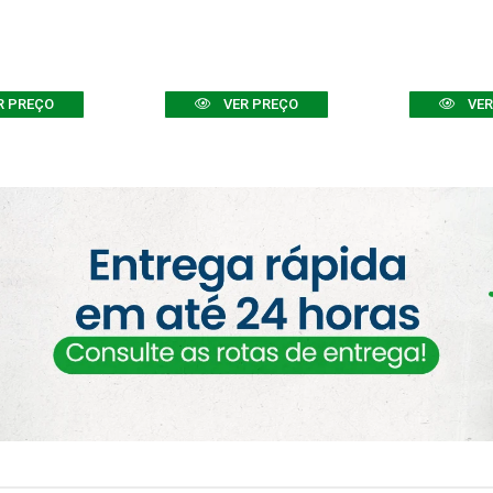
R PREÇO
VER PREÇO
VER