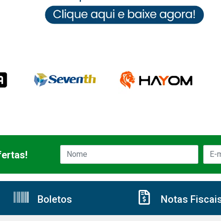
ertas!
Boletos
Notas Fiscai