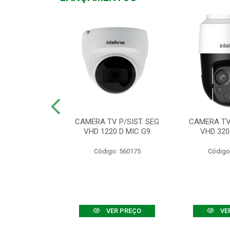
TV VHD 3520 D
CAMERA TV P/SIST. SEG
CAMERA TV 
 COLOR+
VHD 1220 D MIC G9
VHD 320
: 560108
Código: 560175
Código
R PREÇO
VER PREÇO
VE