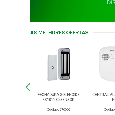
AS MELHORES OFERTAS
DOR ACESSO
FECHADURA SOLENOIDE
CENTRAL AL
 5531 MF EX
FS1011 C/SENSOR
N
: 900018
Código: 670006
Código