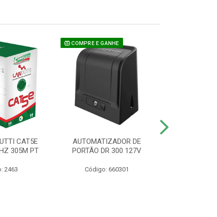
COMPRE E GANHE
UTTI CAT5E
AUTOMATIZADOR DE
CAMERA P/ S
HZ 305M PT
PORTÃO DR 300 127V
1220 BU
: 2463
Código: 660301
Código: