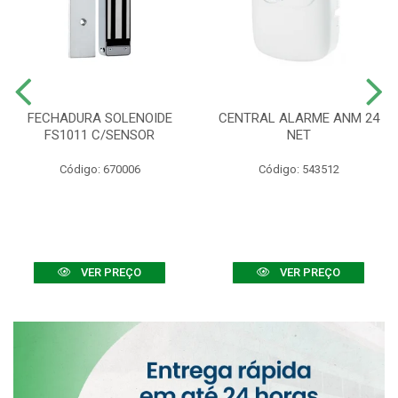
FECHADURA SOLENOIDE
CENTRAL ALARME ANM 24
FS1011 C/SENSOR
NET
Código: 670006
Código: 543512
VER PREÇO
VER PREÇO