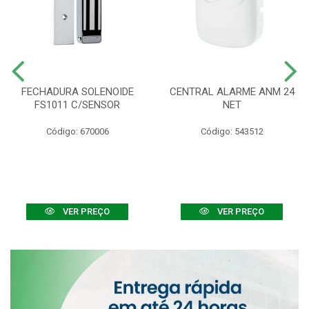
FECHADURA SOLENOIDE
CENTRAL ALARME ANM 24
FS1011 C/SENSOR
NET
Código: 670006
Código: 543512
VER PREÇO
VER PREÇO