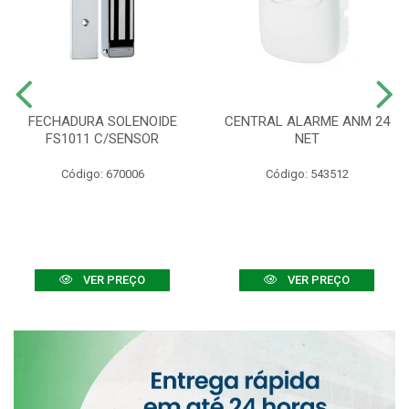
FECHADURA SOLENOIDE
CENTRAL ALARME ANM 24
FS1011 C/SENSOR
NET
Código: 670006
Código: 543512
VER PREÇO
VER PREÇO