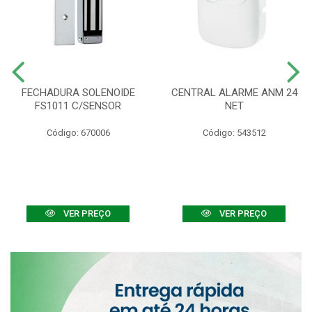
FECHADURA SOLENOIDE
CENTRAL ALARME ANM 24
FS1011 C/SENSOR
NET
Código: 670006
Código: 543512
VER PREÇO
VER PREÇO