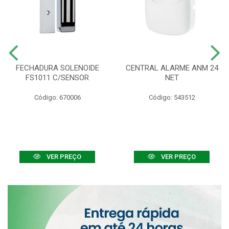
FECHADURA SOLENOIDE
CENTRAL ALARME ANM 24
FS1011 C/SENSOR
NET
Código: 670006
Código: 543512
VER PREÇO
VER PREÇO