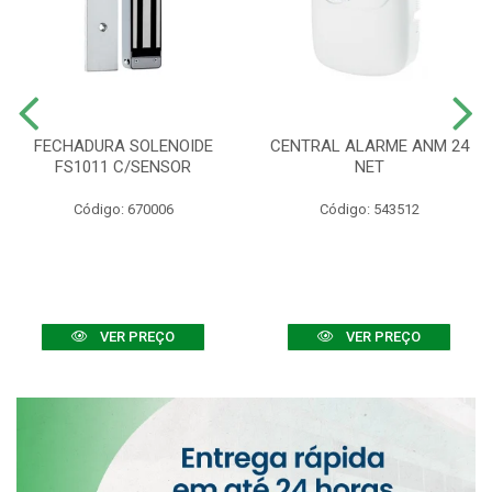
FECHADURA SOLENOIDE
CENTRAL ALARME ANM 24
FS1011 C/SENSOR
NET
Código: 670006
Código: 543512
VER PREÇO
VER PREÇO