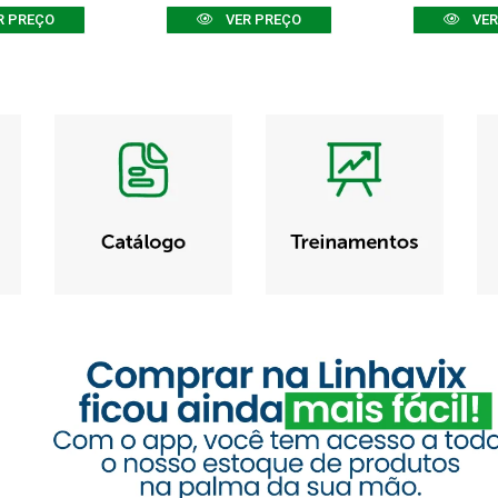
R PREÇO
VER PREÇO
VER