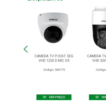
TV VHD 3520 D
CAMERA TV P/SIST. SEG
CAMERA TV 
 COLOR+
VHD 1220 D MIC G9
VHD 320
: 560108
Código: 560175
Código
R PREÇO
VER PREÇO
VE