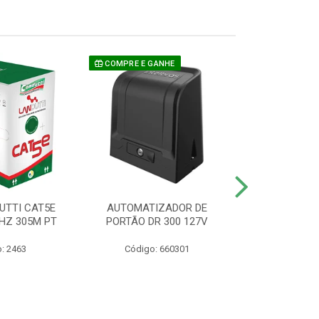
COMPRE E GANHE
UTTI CAT5E
AUTOMATIZADOR DE
CAMERA P/ S
HZ 305M PT
PORTÃO DR 300 127V
1220 BU
: 2463
Código: 660301
Código: