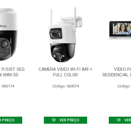
P/SIST. SEG
CAMERA VIDEO WI-FI IM9 +
VIDEO P
6 MINI SD
FULL COLOR
RESIDENCIAL 
: 560174
Código: 560074
Código:
R PREÇO
VER PREÇO
VER