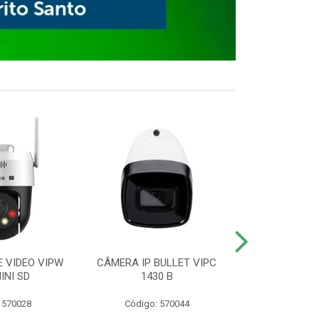
E VIDEO VIPW
CÂMERA IP BULLET VIPC
GRAVADOR 
INI SD
1430 B
MHDX 3
 570028
Código: 570044
Código: