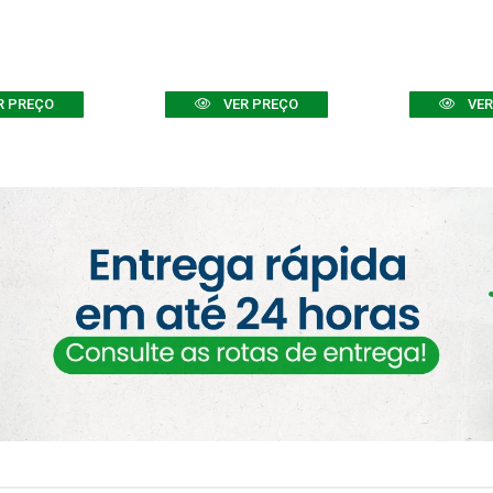
R PREÇO
VER PREÇO
VER