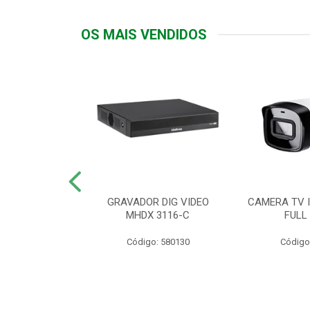
OS MAIS VENDIDOS
TTIV 600VA-
GRAVADOR DIG VIDEO
CAMERA TV I
20V
MHDX 3116-C
FULL
: 822200
Código: 580130
Código