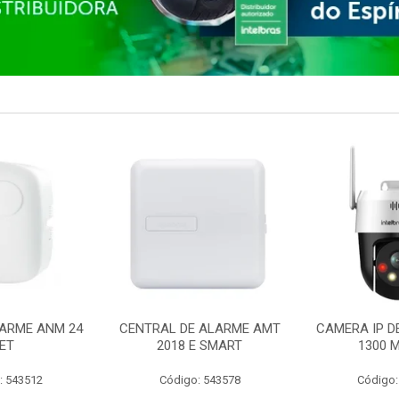
ARME ANM 24
CENTRAL DE ALARME AMT
CAMERA IP D
ET
2018 E SMART
1300 M
: 543512
Código: 543578
Código: