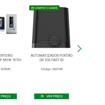
COMPRE E GANHE
ORTEIRO
AUTOMATIZADOR PORTÃO
SENSOR ATIVO
IP MVW 7070+
DR 350 FAST BI
 520040
Código: 660168
Código:
 PREÇO
VER PREÇO
VER