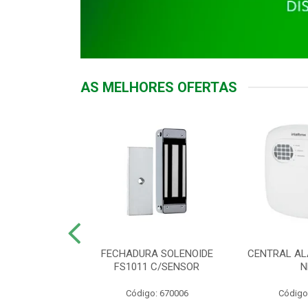
AS MELHORES OFERTAS
DOR ACESSO
FECHADURA SOLENOIDE
CENTRAL AL
 5531 MF EX
FS1011 C/SENSOR
N
: 900018
Código: 670006
Código