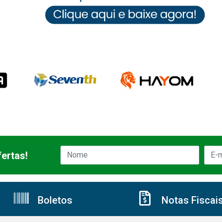
ertas!
Boletos
Notas Fiscai