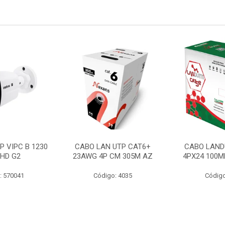
P VIPC B 1230
CABO LAN UTP CAT6+
CABO LAND
 HD G2
23AWG 4P CM 305M AZ
4PX24 100M
: 570041
Código: 4035
Código