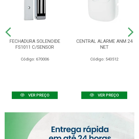
FECHADURA SOLENOIDE
CENTRAL ALARME ANM 24
FS1011 C/SENSOR
NET
Código: 670006
Código: 543512
VER PREÇO
VER PREÇO