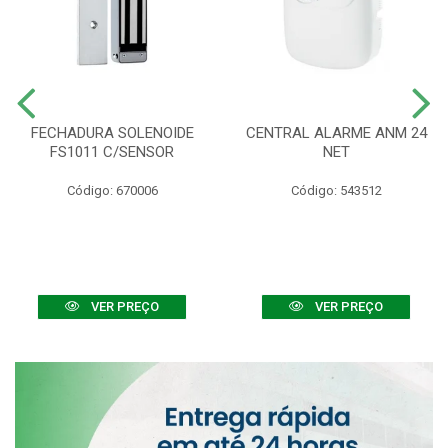
FECHADURA SOLENOIDE
CENTRAL ALARME ANM 24
FS1011 C/SENSOR
NET
Código: 670006
Código: 543512
VER PREÇO
VER PREÇO