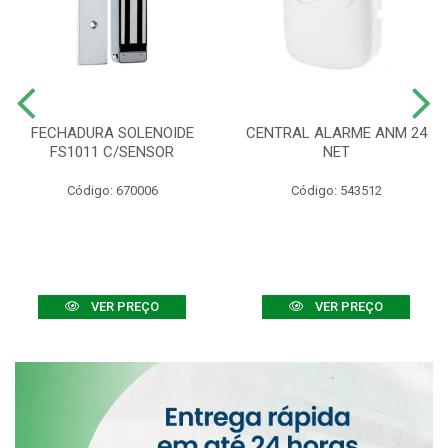
FECHADURA SOLENOIDE
CENTRAL ALARME ANM 24
FS1011 C/SENSOR
NET
Código: 670006
Código: 543512
VER PREÇO
VER PREÇO