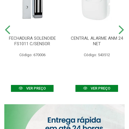
FECHADURA SOLENOIDE
CENTRAL ALARME ANM 24
FS1011 C/SENSOR
NET
Código: 670006
Código: 543512
VER PREÇO
VER PREÇO