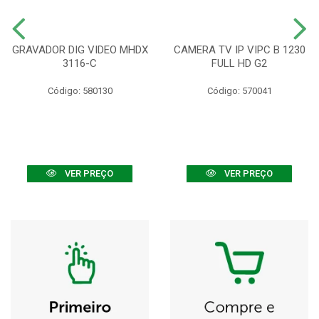
GRAVADOR DIG VIDEO MHDX
CAMERA TV IP VIPC B 1230
3116-C
FULL HD G2
Código: 580130
Código: 570041
VER PREÇO
VER PREÇO