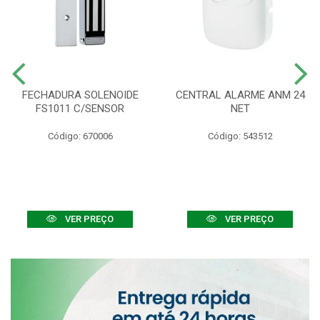
FECHADURA SOLENOIDE
CENTRAL ALARME ANM 24
FS1011 C/SENSOR
NET
Código: 670006
Código: 543512
VER PREÇO
VER PREÇO