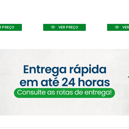
R PREÇO
VER PREÇO
VER