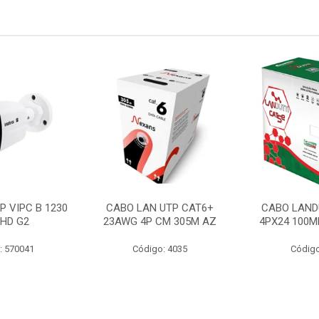
P VIPC B 1230
CABO LAN UTP CAT6+
CABO LAND
 HD G2
23AWG 4P CM 305M AZ
4PX24 100M
: 570041
Código: 4035
Código