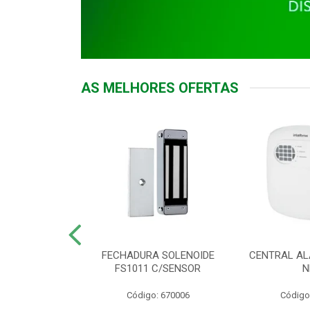
AS MELHORES OFERTAS
DOR ACESSO
FECHADURA SOLENOIDE
CENTRAL AL
 5531 MF EX
FS1011 C/SENSOR
N
: 900018
Código: 670006
Código