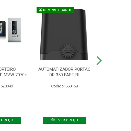
COMPRE E GANHE
ORTEIRO
AUTOMATIZADOR PORTÃO
SENSOR ATIVO
IP MVW 7070+
DR 350 FAST BI
 520040
Código: 660168
Código:
 PREÇO
VER PREÇO
VER