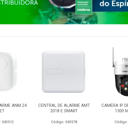
ARME ANM 24
CENTRAL DE ALARME AMT
CAMERA IP D
ET
2018 E SMART
1300 M
: 543512
Código: 543578
Código: