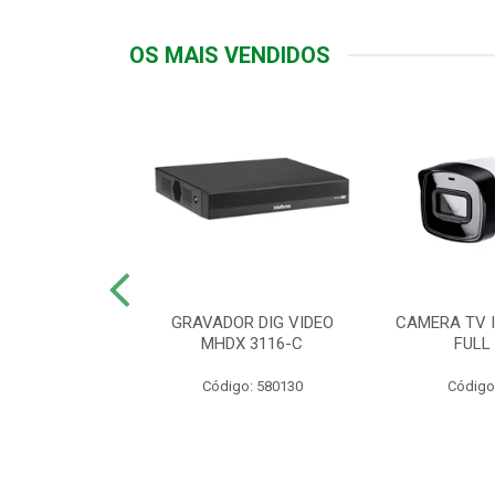
OS MAIS VENDIDOS
TTIV 600VA-
GRAVADOR DIG VIDEO
CAMERA TV I
20V
MHDX 3116-C
FULL
: 822200
Código: 580130
Código