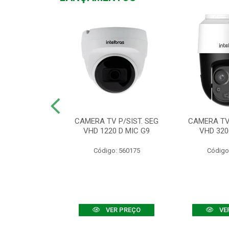
TV VHD 3520 D
CAMERA TV P/SIST. SEG
CAMERA TV 
 COLOR+
VHD 1220 D MIC G9
VHD 320
: 560108
Código: 560175
Código
R PREÇO
VER PREÇO
VE