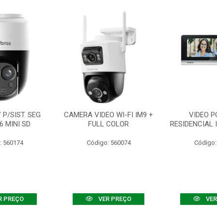
P/SIST. SEG
CAMERA VIDEO WI-FI IM9 +
VIDEO P
6 MINI SD
FULL COLOR
RESIDENCIAL 
: 560174
Código: 560074
Código:
R PREÇO
VER PREÇO
VER