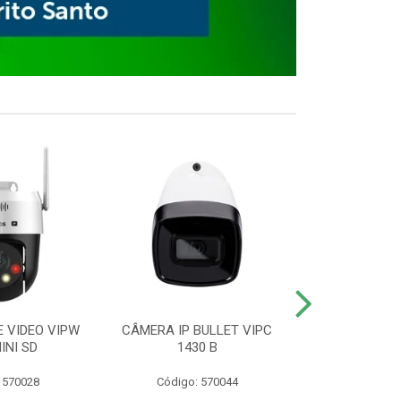
E VIDEO VIPW
CÂMERA IP BULLET VIPC
GRAVADOR 
INI SD
1430 B
MHDX 3
 570028
Código: 570044
Código: