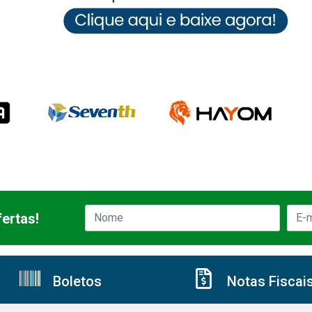
ertas!
Boletos
Notas Fiscai