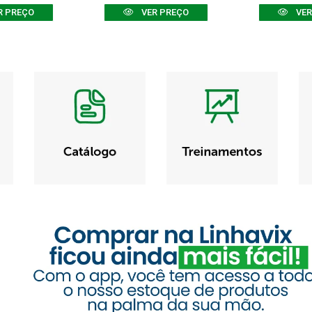
R PREÇO
VER PREÇO
VER