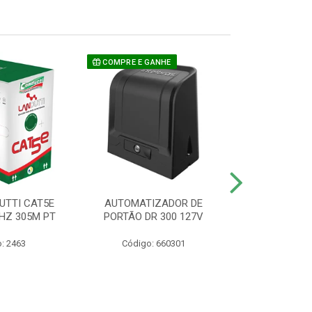
COMPRE E GANHE
UTTI CAT5E
AUTOMATIZADOR DE
CAMERA P/ S
HZ 305M PT
PORTÃO DR 300 127V
1220 BU
: 2463
Código: 660301
Código: