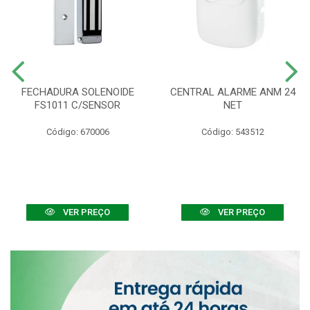
FECHADURA SOLENOIDE
CENTRAL ALARME ANM 24
FS1011 C/SENSOR
NET
Código: 670006
Código: 543512
VER PREÇO
VER PREÇO