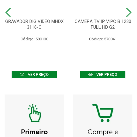
GRAVADOR DIG VIDEO MHDX
CAMERA TV IP VIPC B 1230
3116-C
FULL HD G2
Código: 580130
Código: 570041
VER PREÇO
VER PREÇO