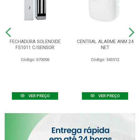
FECHADURA SOLENOIDE
CENTRAL ALARME ANM 24
FS1011 C/SENSOR
NET
Código: 670006
Código: 543512
VER PREÇO
VER PREÇO