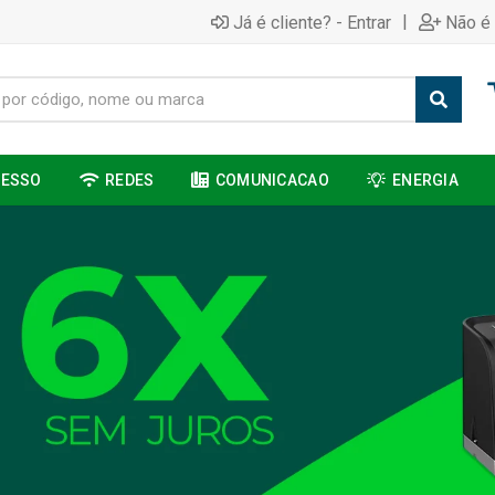
|
Já é cliente? - Entrar
Não é 
CESSO
REDES
COMUNICACAO
ENERGIA