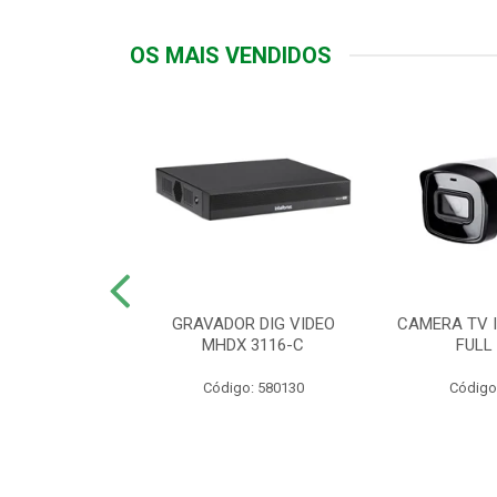
OS MAIS VENDIDOS
TTIV 600VA-
GRAVADOR DIG VIDEO
CAMERA TV I
20V
MHDX 3116-C
FULL
: 822200
Código: 580130
Código