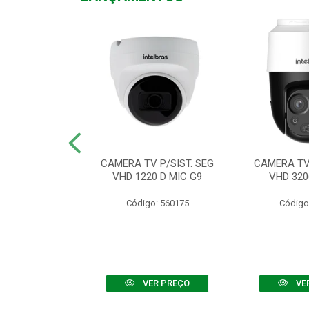
TV VHD 3520 D
CAMERA TV P/SIST. SEG
CAMERA TV 
 COLOR+
VHD 1220 D MIC G9
VHD 320
: 560108
Código: 560175
Código
R PREÇO
VER PREÇO
VE