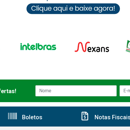
ertas!
Boletos
Notas Fiscai