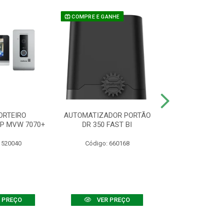
COMPRE E GANHE
ORTEIRO
AUTOMATIZADOR PORTÃO
SENSOR ATIVO
IP MVW 7070+
DR 350 FAST BI
 520040
Código: 660168
Código:
 PREÇO
VER PREÇO
VER