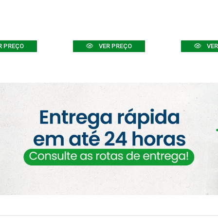
R PREÇO
VER PREÇO
VER