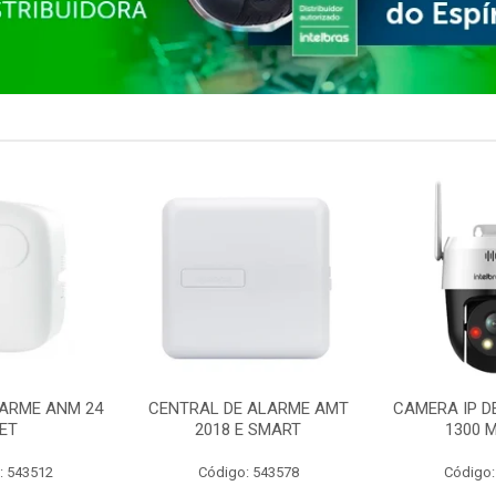
ARME ANM 24
CENTRAL DE ALARME AMT
CAMERA IP D
ET
2018 E SMART
1300 M
: 543512
Código: 543578
Código: