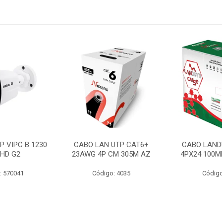
P VIPC B 1230
CABO LAN UTP CAT6+
CABO LAND
 HD G2
23AWG 4P CM 305M AZ
4PX24 100M
: 570041
Código: 4035
Código