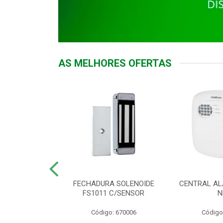
AS MELHORES OFERTAS
DOR ACESSO
FECHADURA SOLENOIDE
CENTRAL AL
 5531 MF EX
FS1011 C/SENSOR
N
: 900018
Código: 670006
Código