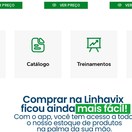
R PREÇO
VER PREÇO
VER