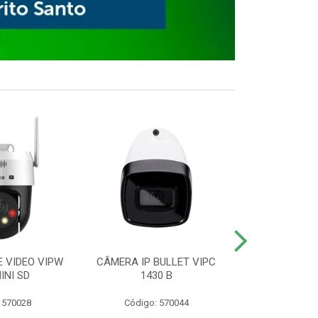
E VIDEO VIPW
CÂMERA IP BULLET VIPC
GRAVADOR 
INI SD
1430 B
MHDX 3
 570028
Código: 570044
Código: