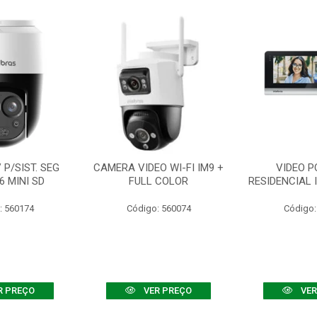
P/SIST. SEG
CAMERA VIDEO WI-FI IM9 +
VIDEO P
6 MINI SD
FULL COLOR
RESIDENCIAL 
: 560174
Código: 560074
Código:
R PREÇO
VER PREÇO
VER