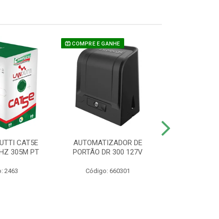
COMPRE E GANHE
UTTI CAT5E
AUTOMATIZADOR DE
CAMERA P/ S
HZ 305M PT
PORTÃO DR 300 127V
1220 BU
: 2463
Código: 660301
Código: