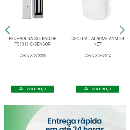
FECHADURA SOLENOIDE
CENTRAL ALARME ANM 24
FS1011 C/SENSOR
NET
Código: 670006
Código: 543512
VER PREÇO
VER PREÇO