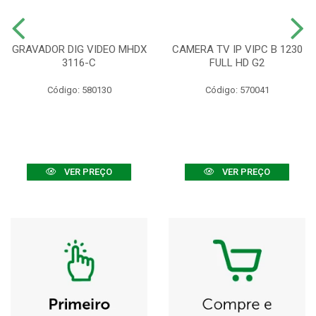
GRAVADOR DIG VIDEO MHDX
CAMERA TV IP VIPC B 1230
3116-C
FULL HD G2
Código: 580130
Código: 570041
VER PREÇO
VER PREÇO