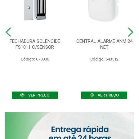
FECHADURA SOLENOIDE
CENTRAL ALARME ANM 24
FS1011 C/SENSOR
NET
Código: 670006
Código: 543512
VER PREÇO
VER PREÇO