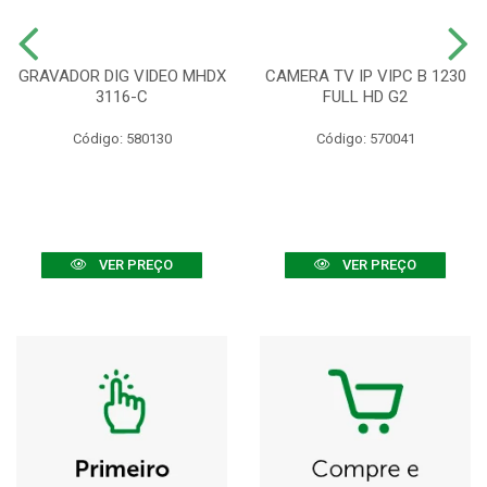
GRAVADOR DIG VIDEO MHDX
CAMERA TV IP VIPC B 1230
3116-C
FULL HD G2
Código: 580130
Código: 570041
VER PREÇO
VER PREÇO