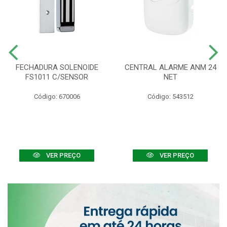
FECHADURA SOLENOIDE
CENTRAL ALARME ANM 24
FS1011 C/SENSOR
NET
Código: 670006
Código: 543512
VER PREÇO
VER PREÇO