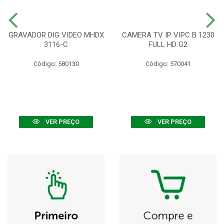
GRAVADOR DIG VIDEO MHDX
CAMERA TV IP VIPC B 1230
3116-C
FULL HD G2
Código: 580130
Código: 570041
VER PREÇO
VER PREÇO