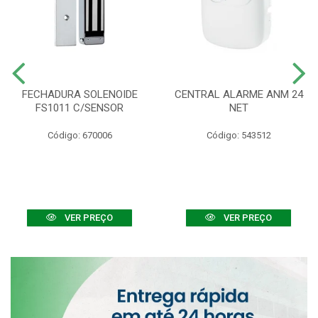
FECHADURA SOLENOIDE
CENTRAL ALARME ANM 24
FS1011 C/SENSOR
NET
Código: 670006
Código: 543512
VER PREÇO
VER PREÇO