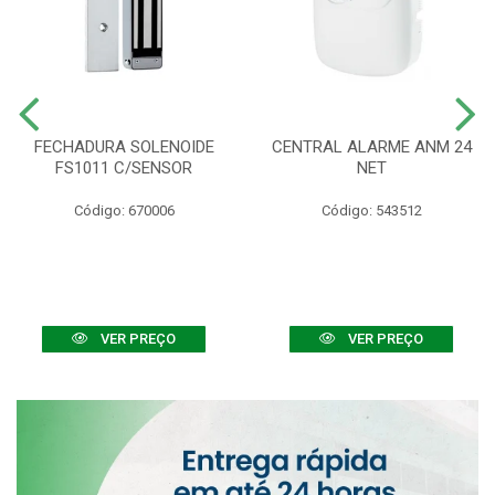
FECHADURA SOLENOIDE
CENTRAL ALARME ANM 24
FS1011 C/SENSOR
NET
Código: 670006
Código: 543512
VER PREÇO
VER PREÇO